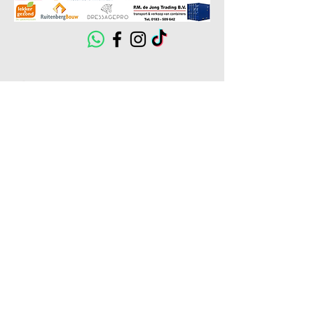
ֿGraag het formulier invullen:
Voornaam
Achternaam
Telefoonnummer